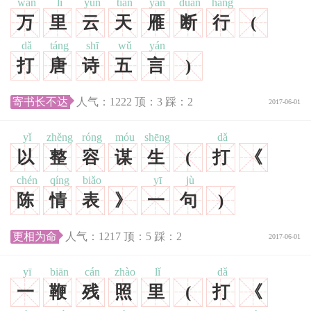
wàn
lǐ
yún
tiān
yàn
duàn
háng
万
里
云
天
雁
断
行
(
dǎ
táng
shī
wǔ
yán
打
唐
诗
五
言
)
寄书长不达
人气：
1222
顶：
3
踩：
2
2017-06-01
yǐ
zhěng
róng
móu
shēng
dǎ
以
整
容
谋
生
(
打
《
chén
qíng
biǎo
yī
jù
陈
情
表
》
一
句
)
更相为命
人气：
1217
顶：
5
踩：
2
2017-06-01
yī
biān
cán
zhào
lǐ
dǎ
一
鞭
残
照
里
(
打
《