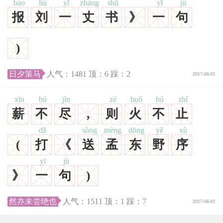
bào
liú
yī
zhàng
shū
yī
jù
报
刘
一
丈
书
》
一
句
)
日夕策马
人气：
1481
顶：
6
踩：
2
2017-06-01
xīn
bú
jìn
zé
huǒ
bú
zhǐ
薪
不
尽
,
则
火
不
止
dǎ
sòng
mèng
dōng
yě
xù
(
打
《
送
孟
东
野
序
yī
jù
》
一
句
)
然亦未尝绝也
人气：
1511
顶：
1
踩：
7
2017-06-01