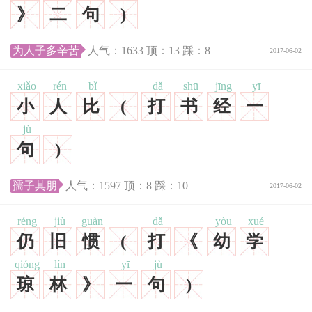
》
二
句
)
为人子多辛苦
人气：
1633
顶：
13
踩：
8
2017-06-02
xiǎo
rén
bǐ
dǎ
shū
jīng
yī
小
人
比
(
打
书
经
一
jù
句
)
孺子其朋
人气：
1597
顶：
8
踩：
10
2017-06-02
réng
jiù
guàn
dǎ
yòu
xué
仍
旧
惯
(
打
《
幼
学
qióng
lín
yī
jù
琼
林
》
一
句
)