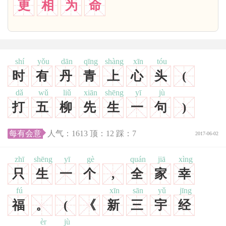
更
相
为
命
shí
yǒu
dān
qīng
shàng
xīn
tóu
时
有
丹
青
上
心
头
(
dǎ
wǔ
liǔ
xiān
shēng
yī
jù
打
五
柳
先
生
一
句
)
每有会意
人气：
1613
顶：
12
踩：
7
2017-06-02
zhī
shēng
yī
gè
quán
jiā
xìng
只
生
一
个
,
全
家
幸
fú
xīn
sān
yǔ
jīng
福
。
(
《
新
三
宇
经
èr
jù