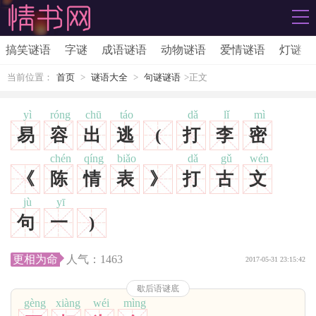
搞笑谜语
字谜
成语谜语
动物谜语
爱情谜语
灯谜
当前位置：
首页
>
谜语大全
>
句谜谜语
>正文
yì
róng
chū
táo
dǎ
lǐ
mì
易
容
出
逃
(
打
李
密
chén
qíng
biǎo
dǎ
gǔ
wén
《
陈
情
表
》
打
古
文
jù
yī
句
一
)
更相为命
人气：
1463
2017-05-31 23:15:42
歇后语谜底
gèng
xiàng
wéi
mìng