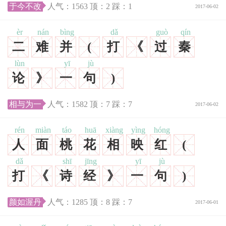
于今不改
人气：
1563
顶：
2
踩：
1
2017-06-02
èr
nán
bìng
dǎ
guò
qín
二
难
并
(
打
《
过
秦
lùn
yī
jù
论
》
一
句
)
相与为一
人气：
1582
顶：
7
踩：
7
2017-06-02
rén
miàn
táo
huā
xiàng
yìng
hóng
人
面
桃
花
相
映
红
(
dǎ
shī
jīng
yī
jù
打
《
诗
经
》
一
句
)
颜如渥丹
人气：
1285
顶：
8
踩：
7
2017-06-01