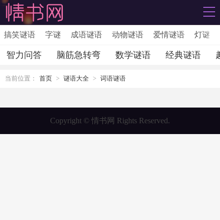
搞笑谜语
字谜
成语谜语
动物谜语
爱情谜语
灯谜
智力问答
脑筋急转弯
数学谜语
经典谜语
当前位置：
首页
>
谜语大全
>
词语谜语
Copyright © 情书网 Rights Reserved.