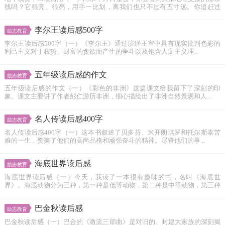
线吗？它很亮、很亮，用手一比划，离我们也只不过有五寸远。你追赶过
它...
李尔王读后感500字
励志教育
李尔王读后感500字（一）《李尔王》通过演绎王室中具有现实批判色彩的
利己主义对于权势、财富的贪欲而产生的争斗以及饱含人文主义理...
五年级读后感的作文
励志教育
五年级读后感的作文（一）《彩色的非洲》这篇课文给我留下了深刻的印
象。课文主要讲了作者彭仁游历非洲，细心描绘出了非洲自然景观和人...
名人传读后感400字
励志教育
名人传读后感400字（一）这本书叙述了贝多芬、米开朗琪罗和托尔斯泰苦
难的一生，赞美了他们的高尚品格和顽强奋斗的精神。尽管他们的事...
海底世界读后感
励志教育
海底世界读后感（一）今天，我读了一本很有趣味的书，名叫《海底世
界》。海底动物分为三种，第一种是低等动物，第二种是中等动物，第三种
是巨人...
巴金秋读后感
励志教育
巴金秋读后感（一）巴金的《激流三部曲》是对旧的、封建大家族的深刻揭