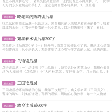
百思不得其解造句1、诸葛亮的高超智谋，让我们百思不得其解。2、一向学
习好的东东竟然会出手打人，这让老师百思不得其解。3、豆豆遇...
吃老鼠的熊猫读后感
励志教育
吃老鼠的熊猫读后感一只圆滚滚、黑白相间的大熊猫系着黄色的餐巾，吐着
红红的舌头，盯着手中拎着的一只小老鼠，口水都快要掉下来了，看到...
繁星春水读后感200字
励志教育
繁星春水读后感200字（一）翻开书，首篇导读便吸引了我。讲到冰心是如
何创作诗集，从小到长大，充分体现了冰心在写作方面的天赋。她的诗主...
鸟语读后感
励志教育
鸟语读后感（一）品读着《空山鸟语》，眺望远处的葱葱山林，我想作者寻
求的大概就是《鸟鸣涧》中“人闲桂花落，夜静春山空。月出惊山鸟，时
鸣...
三国读后感
励志教育
三国读后感怀着激动的心情，我第三次翻开了古典文学名著《三国演义》。
曹操的诡诈，刘备的谦逊，孔明的谨慎，周瑜的心胸狭窄，每一个人物都...
故乡读后感600字
励志教育