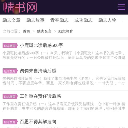
励志文章
励志故事
青春励志
成功励志
励志人物
励
当前位置：
首页
>
励志名言
>
励志教育
小鹿斑比读后感500字
励志教育
小鹿斑比读后感500字（一）今天，我读了《小鹿斑比》这本书的第七章，
故事是这样的：一只公鹿被打死以后，斑比从鸟类的交谈中知道了公鹿是
被...
匆匆朱自清读后感
励志教育
匆匆朱自清读后感（一）我读了朱自清先生的《匆匆》。它告诉我们应该珍
惜时间，不要虚度年华。而且，家长和老师也经常说：一寸光阴，一寸
金。...
工作重在责任读后感
励志教育
工作重在责任读后感（一）这本书看完后使我受益匪浅，心中有一种激-情
在升腾着，书中涉及的语言通俗易懂，却阐明了深刻的道理，特别是其中
一...
百思不得其解造句
励志教育