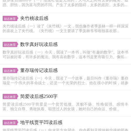
故乡读后感600字（一）现实社会是无情的，人与人之间有太多的规矩、疑
惑、胆怯，因为富与穷的不同。产生了太多的阻碍，太多的差距。太多的...
夹竹桃读后感
励志教育
夹竹桃读后感（一）读了《夹竹桃》一文，我也像作者季羡林一样一样深深
的喜欢上了夹竹桃。《夹竹桃》一文主要讲了季羡林爷爷唯独喜欢那...
数学真好玩读后感
励志教育
数学真好玩读后感（一）今天，我读了一本书，叫做“有趣的数学”。这本书
可以被好看，有许多的魔法。我有喜欢数学，这本书是更有吸引力。像拓...
董存瑞传记读后感
励志教育
董存瑞传记读后感（一）今天，我读了一个故事，题目叫作《董存瑞》董存
瑞是一个伟大的革命战士，还是一个光荣的烈士。他在很小的时候，就参
加...
简爱读后感2500字
励志教育
简爱读后感2500字简爱是一个贫苦低微、其貌不扬、性格倔强、感情丰
富、独立自尊、勇敢执着、聪慧过人的女孩，她对自己的命运、价值...
地平线贾平凹读后感
励志教育
地平线贾平凹读后感（一）向水平方向望去，你会看到天跟地相交接的那条