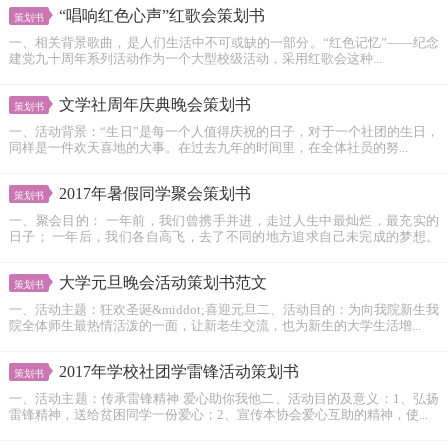
“唱响红色心声”红歌会策划书
策划书
一、相关背景歌曲，是人们生活中不可或缺的一部分。“红色记忆”――纪念
建党九十周年系列活动作为一个大型校级活动，采用红歌会这种...
文学社周年庆典晚会策划书
策划书
一、活动背景：“生日”是每一个人值得庆祝的日子，对于一个社团的生日，
同样是一件欢天喜地的大事。在过去九年的时间里，在全体社员的努...
2017年暑假同学聚会策划书
策划书
一、聚会目的： 一年前，我们曾携手并进，走过人生中最灿烂，最充实的
日子； 一年后，我们各自高飞，去了不同的地方追求自己未完成的梦想。
离...
大学元旦晚会活动策划书范文
策划书
一、活动主题：狂欢圣诞&middot;喜迎元旦二、活动目的：为向我院新生我
院全体师生最热情活泼的一面，让新老生交流，也为新生的大学生活增...
2017年学校社团学雷锋活动策划书
策划书
一、活动主题：传承雷锋精神 爱心助你我他二、活动目的及意义：1、弘扬
雷锋精神，送给贫困同学一份爱心；2、宣传本协会爱心互助的精神，使...