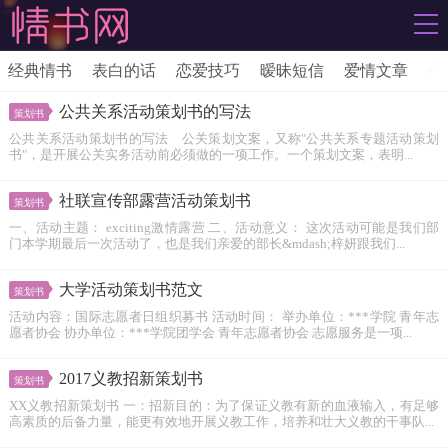
经典情书
表白的话
恋爱技巧
暧昧短信
爱情文章
伤
公共关系活动策划书的写法
策划书
公共关系活动策划书的写法 公关策划文案，又称"公共关系专题活动策划
书"，是开展公关实务活动前必须做的一项工作。一个策划文案，表明...
社联宣传部露营活动策划书
策划书
一、活动主题： exciting激情露营 二、活动意义： 这次活动可能是我们部
门本学期最后一次活动了，也是我们亲爱的部长&mdash;梓妍跟我们...
大学活动策划书范文
策划书
活动内容：国际志愿者日组织募书 活动时间： 举办单位：***学院 青年志
愿者协会 协办单位：***学院团学会 青年志愿者协会 志愿服务是一项...
2017义教招新策划书
策划书
XX义教招新策划书 一：招新目的：为了保证义教有新的血液输入，有足够
高素质的后备力量，能更有效地开展义教工作，培养和壮大义教的干事队...