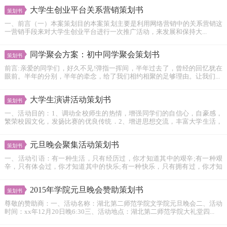
大学生创业平台关系营销策划书
策划书
一、前言（一）本案策划目的本案策划主要是利用网络营销中的关系营销这
一营销手段来对大学生创业平台进行一次推广活动，来发展和保持大...
同学聚会方案：初中同学聚会策划书
策划书
前言:亲爱的同学们，好久不见!弹指一挥间，半年过去了，曾经的回忆犹在
眼前。半年的分别，半年的牵念，给了我们相约相聚的足够理由。让我们...
大学生演讲活动策划书
策划书
一、活动目的：1、调动全校师生的热情，增强同学们的自信心，自豪感，
繁荣校园文化，发扬比赛的优良传统．2、增进思想交流，丰富大学生活，
构建一...
元旦晚会聚集活动策划书
策划书
一、活动引语：有一种生活，只有经历过，你才知道其中的艰辛;有一种艰
辛，只有体会过，你才知道其中的快乐;有一种快乐，只有拥有过，你才知
道其...
2015年学院元旦晚会赞助策划书
策划书
尊敬的赞助商：一、活动名称：湖北第二师范学院文学院元旦晚会二、活动
时间：xx年12月20日晚6:30三、活动地点：湖北第二师范学院大礼堂四...