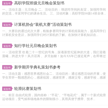
高职学院班级元旦晚会策划书
策划书
一、活动主题：元旦晚会 二、活动目的：增进同学间的友谊，加强同学间
的交流，丰富同学们的课余生活。 三、活动对象：高职学院06级14班全体...
计算机协会“装机大赛”活动策划书
策划书
一、大赛目的通过此次大赛，检验参赛同学的计算机组装能力，提高同学们
计算机安全意识，加强同学们对计算机的了解。在加快计算机知识在...
知行学社元旦晚会策划书
策划书
一・活动背景 吹着二十一世纪的号角，踩着新世纪延伸的大道，我们迎着
晨曦，跨进大学！风月荏苒 、岁月如梭！如今XX年已接近尾声，在即将过
去...
新学期开学典礼策划书参考
策划书
一、活动主题：感恩世界感恩社会二、活动目的：通过感恩活动的开展，使
学生常怀一颗感恩的心，感谢祖国，感谢世界，感谢父母，感谢学校，感谢
老师...
轮滑比赛策划书
策划书
一、前言 自由式轮滑，国内俗称：“平花”、“平地花式”，属于一个新式轮滑
运动项目，受气候和场地条件的限制很小，其用具便于携带、技术...