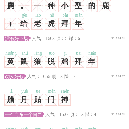
麂
。
一
种
小
型
的
鹿
gěi
lǎo
hǔ
bài
nián
)
给
老
虎
拜
年
没有好下场
人气：
1603
顶：
5
踩：
6
2017-04-28
huáng
shǔ
láng
tuō
jī
bài
nián
黄
鼠
狼
脱
鸡
拜
年
勿安好心
人气：
1656
顶：
8
踩：
7
2017-04-27
là
yuè
tiē
mén
shén
腊
月
贴
门
神
一个向东一个向西
人气：
1627
顶：
13
踩：
4
2017-04-25