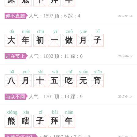
伸不直腰
人气：
1597
顶：
6
踩：
4
2017-04-18
dà
nián
chū
yī
zuò
yuè
zǐ
大
年
初
一
做
月
子
赶在节上
人气：
1602
顶：
11
踩：
6
2017-04-17
bā
yuè
shí
wǔ
chī
yuán
xiāo
八
月
十
五
吃
元
宵
与众不同
人气：
1701
顶：
13
踩：
9
2017-04-14
xióng
xiā
zǐ
bài
nián
熊
瞎
子
拜
年
不敢受这个礼
人气：
1597
顶：
7
踩：
8
2017-04-13