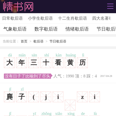
日常歇后语
小学生歇后语
十二生肖歇后语
四大名著歇
气象歇后语
数字歇后语
情绪歇后语
节日歇后
当前位置：
首页
>
歇后语
>
节日歇后语
dà
nián
sān
shí
kàn
huáng
lì
大
年
三
十
看
黄
历
没有日子了比喻到了尽头
人气：
1990
顶：
8
踩：
4
2017-04-28
jǐ
zǐ
麂
子
(
j
i
z
i
jǐ
yī
zhǒng
xiǎo
xíng
de
lù