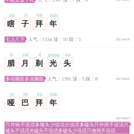
xiā
zǐ
bài
nián
瞎
子
拜
年
七上八下
人气：
1534
顶：
10
踩：
5
2017-04-10
là
yuè
tì
guāng
tóu
腊
月
剃
光
头
多动脑筋多冻脑筋
人气：
1591
顶：
5
踩：
8
2017-04-09
yǎ
bā
bài
nián
哑
巴
拜
年
2017-04-07
只作辑不说话多嗑头少说话少说话多磕头只作揖不说话只
磕头不说话光磕头不说话多磕头少说话只做揖不说话