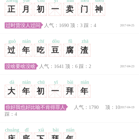
zhèng
yuè
chū
yī
mài
mén
shén
正
月
初
一
卖
门
神
过时货没人过问
人气：
1690
顶：
3
踩：
4
2017-04-25
guò
nián
chī
dòu
fǔ
zhā
过
年
吃
豆
腐
渣
没啥要啥没啥
人气：
1641
顶：
6
踩：
2
2017-04-23
dà
nián
chū
yī
bài
nián
大
年
初
一
拜
年
你好我也好比喻不肯得罪人
人气：
1790
顶：
10
2017-04-19
踩：
4
chuáng
dǐ
xià
bài
nián
床
底
下
拜
年