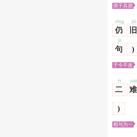
孺子其朋
réng
jiù
仍
旧
jù
句
)
于今不改
èr
ná
二
难
)
相与为一