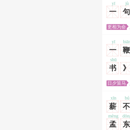
yī
jù
一
句
更相为命
yī
biā
一
鞭
shū
书
》
日夕策马
xīn
bú
薪
不
mèng
dōn
孟
东