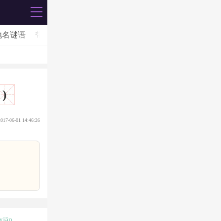
地名谜语
带格谜语
用语谜语
词语谜语
儿童谜语
物品
)
2017-06-01 14:46:26
xiān