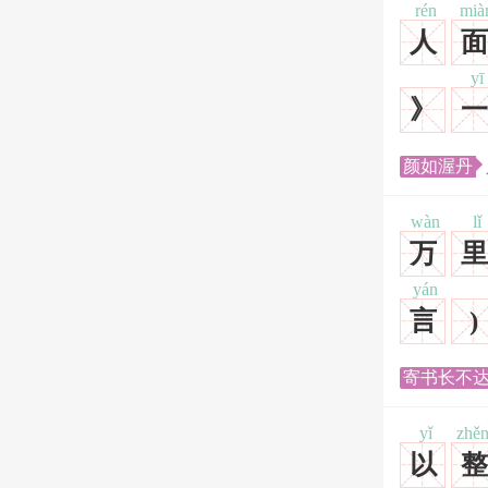
rén
mià
人
面
yī
》
一
颜如渥丹
wàn
lǐ
万
里
yán
言
)
寄书长不
yǐ
zhě
以
整