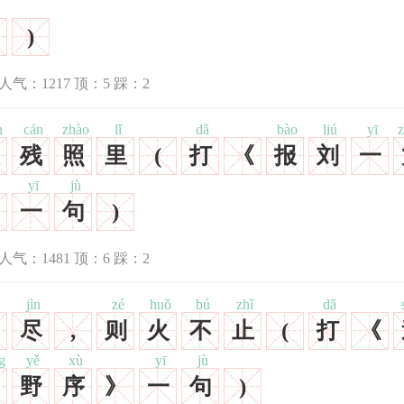
)
人气：
1217
顶：
5
踩：
2
n
cán
zhào
lǐ
dǎ
bào
liú
yī
残
照
里
(
打
《
报
刘
一
yī
jù
一
句
)
人气：
1481
顶：
6
踩：
2
jìn
zé
huǒ
bú
zhǐ
dǎ
尽
,
则
火
不
止
(
打
《
g
yě
xù
yī
jù
野
序
》
一
句
)