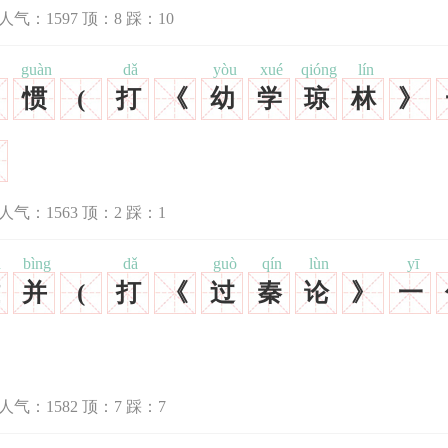
人气：
1597
顶：
8
踩：
10
guàn
dǎ
yòu
xué
qióng
lín
惯
(
打
《
幼
学
琼
林
》
人气：
1563
顶：
2
踩：
1
n
bìng
dǎ
guò
qín
lùn
yī
并
(
打
《
过
秦
论
》
一
人气：
1582
顶：
7
踩：
7