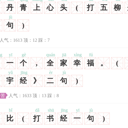
丹
青
上
心
头
(
打
五
柳
jù
句
)
人气：
1613
顶：
12
踩：
7
ng
yī
gè
quán
jiā
xìng
fú
一
个
,
全
家
幸
福
。
(
yǔ
jīng
èr
jù
宇
经
》
二
句
)
辛苦
人气：
1633
顶：
13
踩：
8
bǐ
dǎ
shū
jīng
yī
jù
比
(
打
书
经
一
句
)