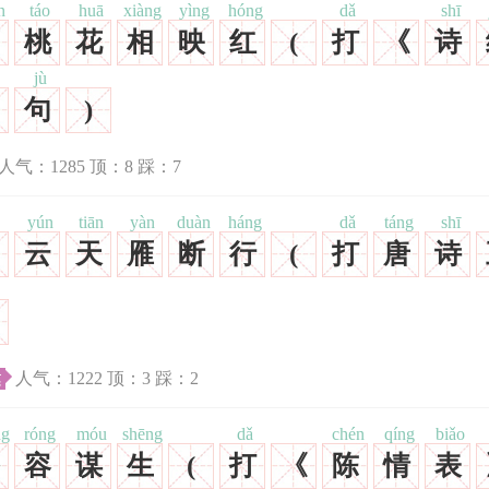
n
táo
huā
xiàng
yìng
hóng
dǎ
shī
桃
花
相
映
红
(
打
《
诗
jù
句
)
人气：
1285
顶：
8
踩：
7
yún
tiān
yàn
duàn
háng
dǎ
táng
shī
云
天
雁
断
行
(
打
唐
诗
达
人气：
1222
顶：
3
踩：
2
ng
róng
móu
shēng
dǎ
chén
qíng
biǎo
容
谋
生
(
打
《
陈
情
表