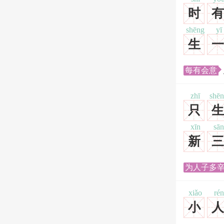
时
有
shēng
yī
生
一
每有会意
zhī
shē
只
生
xīn
sān
新
三
为人子多
xiǎo
rén
小
人