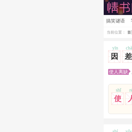
搞笑谜语
当前位置：
首
yīn
ch
因
差
使人离缺
shǐ
r
使
shí
yǒ