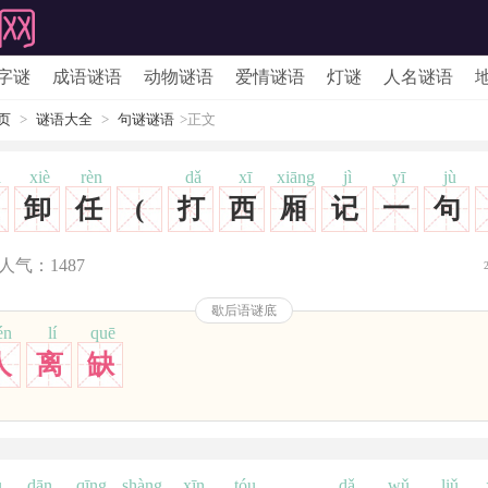
字谜
成语谜语
动物谜语
爱情谜语
灯谜
人名谜语
页
>
谜语大全
>
句谜谜语
>正文
à
xiè
rèn
dǎ
xī
xiāng
jì
yī
jù
卸
任
(
打
西
厢
记
一
句
人气：
1487
歇后语谜底
én
lí
quē
人
离
缺
u
dān
qīng
shàng
xīn
tóu
dǎ
wǔ
liǔ