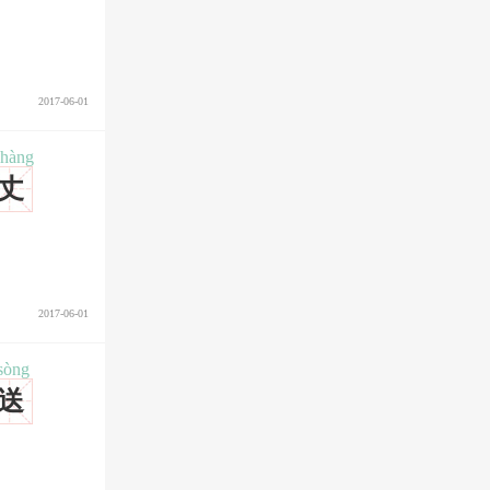
2017-06-01
zhàng
丈
2017-06-01
sòng
送