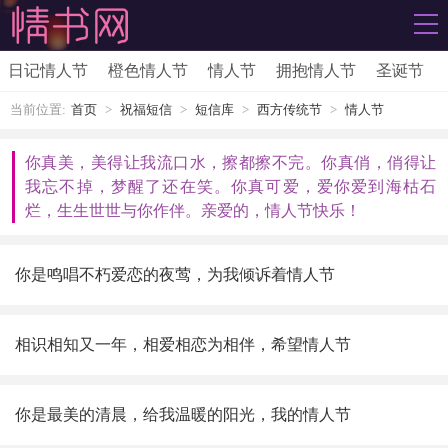
日记情人节
橙色情人节
情人节
拥抱情人节
圣诞节
当前位置:
首页
>
祝福短信
>
短信库
>
西方传统节
>
情人节
你真美，美得让我流口水，擦都擦不完。你真俏，俏得让
我忘不掉，梦醒了还在笑。你真可爱，爱你爱到海枯石
烂，生生世世与你作伴。亲爱的，情人节快乐！
你是鸣唱不朽爱恋的夜莺，为我倾诉着
情人节
相识相知又一年，相爱相恋为相伴，希望
情人节
你是最美的清晨，给我温暖的阳光，我的
情人节